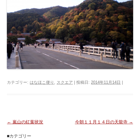
カテゴリー:
はなほこ便り
,
スクエア
| 投稿日:
2014年11月14日
|
投稿ナビゲーション
←
嵐山の紅葉状況
今朝１１月１４日の天龍寺
→
■カテゴリー