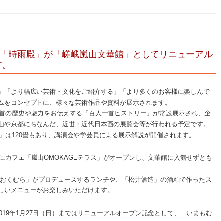
）「時雨殿」が「嵯峨嵐山文華館」としてリニューアル
す。
」「より幅広い芸術・文化をご紹介する」「より多くのお客様に楽しんで
ムをコンセプトに、様々な芸術作品や資料が展示されます。
一首の歴史や魅力をお伝えする「百人一首ヒストリー」が常設展示され、企
山や京都にちなんだ、近世・近代日本画の展覧会等が行われる予定です。
ー」は120畳もあり、講演会や学芸員による展示解説が開催されます。
Fにカフェ「嵐山OMOKAGEテラス」がオープンし、文華館に入館せずとも
。
園おくむら」がプロデュースするランチや、「松井酒造」の酒粕で作ったス
しいメニューがお楽しみいただけます。
2019年1月27日（日）まではリニューアルオープン記念として、「いまもむ