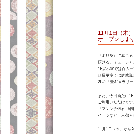
11月1日（木
オープンしま
「より身近に感じる
頂ける」ミュージア
1F展示室では百人
画展示室では嵯峨嵐
2Fの「畳ギャラリ
また、今回新たに1
ご利用いただけます
「フレンチ懐石 祇
イーツなど、京都ら
11月1日（木）から