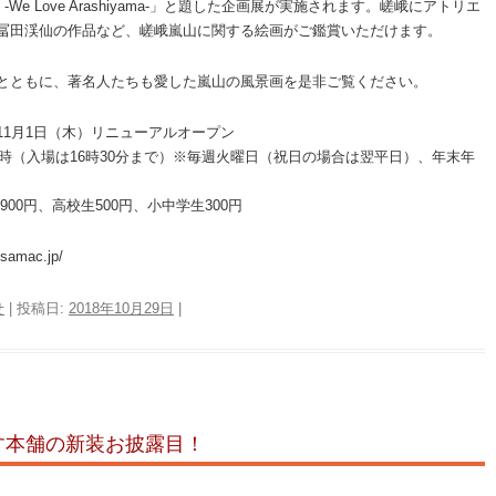
-We Love Arashiyama-」と題した企画展が実施されます。嵯峨にアトリエ
冨田渓仙の作品など、嵯峨嵐山に関する絵画がご鑑賞いただけます。
とともに、著名人たちも愛した嵐山の風景画を是非ご覧ください。
11月1日（木）リニューアルオープン
7時（入場は16時30分まで）※毎週火曜日（祝日の場合は翌平日）、年末年
00円、高校生500円、小中学生300円
samac.jp/
せ
| 投稿日:
2018年10月29日
|
す本舗の新装お披露目！