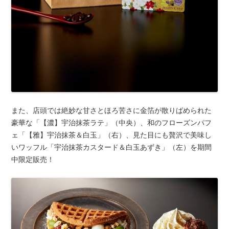
また、店頭では絶妙な甘さとほろ苦さに金箔が散りばめられた
豪華な「【濃】宇治抹茶ラテ」（中央）、和のフローズンパフ
ェ「【雅】宇治抹茶＆白玉」（右）、見た目にも贅沢で美味し
いワッフル「宇治抹茶カスタード＆白玉あずき」（左）を期間
中限定販売！