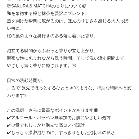
🌸SAKURA & MATCHAの香りについて🍃
和を象徴する桜と抹茶を贅沢にブレンド。
蓋を開けた瞬間に広がるのは、ほんのり甘さを感じる大人っぽ
い桜に、
桜の葉のような奥行きのある落ち着いた香り。
泡立てる瞬間からふわっと香りが立ち上がり、
濃密な泡に包まれながら洗う時間、そして洗い流す瞬間まで、
やさしく続く香りに癒されます。🫧
日常の洗顔時間が、
まるで“旅先でほっとするひととき”のような、特別な時間へ
と変
わります✨
この洗顔、さらに最高なポイントがあります💟
✔️アルコール・パラベン無添加でお肌にやさしい処方
✔️少量でもしっかり泡立つ高コスパ設計
✔️もっちり濃密泡なのに、すっきりとした泡切れの良さ