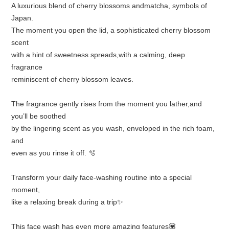
A luxurious blend of cherry blossoms andmatcha, symbols of
Japan.
The moment you open the lid, a sophisticated cherry blossom
scent
with a hint of sweetness spreads,with a calming, deep
fragrance
reminiscent of cherry blossom leaves.
The fragrance gently rises from the moment you lather,and
you’ll be soothed
by the lingering scent as you wash, enveloped in the rich foam,
and
even as you rinse it off. 🫧
Transform your daily face-washing routine into a special
moment,
like a relaxing break during a trip✨
This face wash has even more amazing features💟