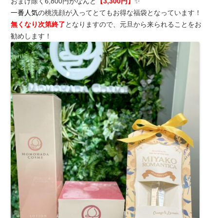
おまけ除く6,800円がなんと
【3,300円】
✨
一番人気
の桃洗顔が入ってとてもお得な福袋となっています！
無くなり次第終了
となりますので、元旦から来られることをお
勧めします！