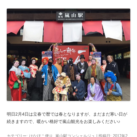
明日2月4日は立春で暦では春となりますが、まだまだ寒い日が
続きますので、暖かい格好で嵐山観光をお楽しみください♪
カテゴリー:
はなほこ便り
,
嵐山駅コンシェルジュ
| 投稿日:
2017年2