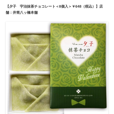
【夕子 宇治抹茶チョコレート＜8個入＞￥648（税込）】店
舗：井筒八ッ橋本舗