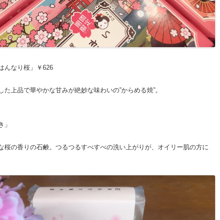
んなり桜」￥626
した上品で華やかな甘みが絶妙な味わいの”からめる焼”。
き」
な桜の香りの石鹸。つるつるすべすべの洗い上がりが、オイリー肌の方に