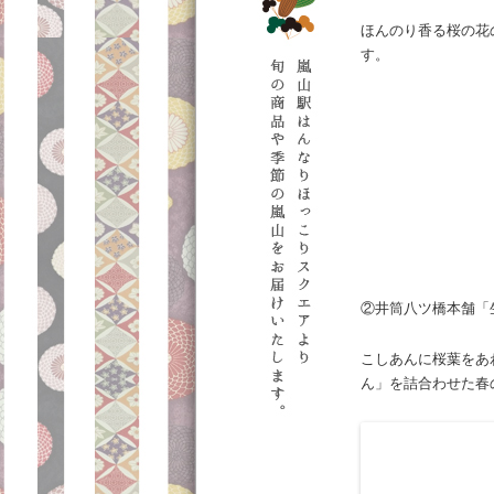
ほんのり香る桜の花
す。
②井筒八ツ橋本舗「生
こしあんに桜葉をあ
ん」を詰合わせた春