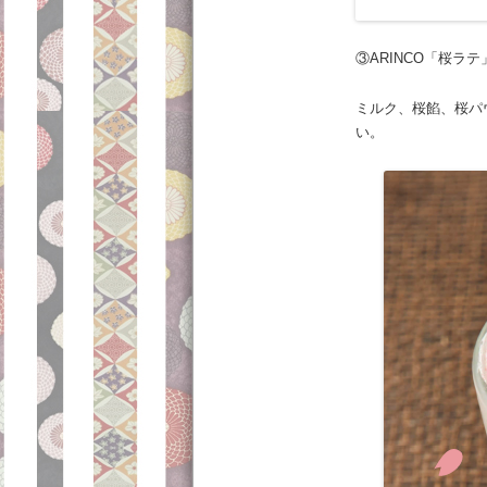
③ARINCO「桜ラテ
ミルク、桜餡、桜パ
い。