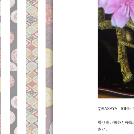
⑦SASAYA IORI
香り高い抹茶と桜風
さい。