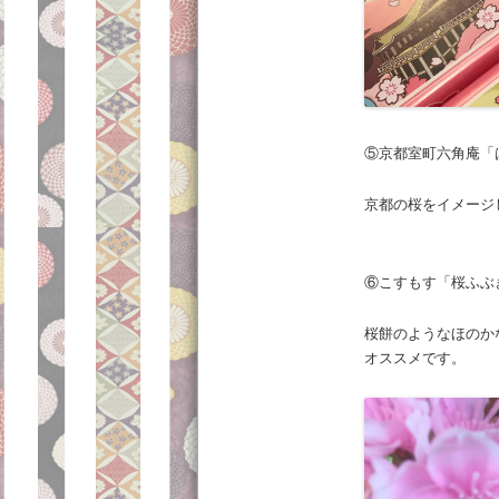
⑤京都室町六角庵「は
京都の桜をイメージ
⑥こすもす「桜ふぶ
桜餅のようなほのか
オススメです。