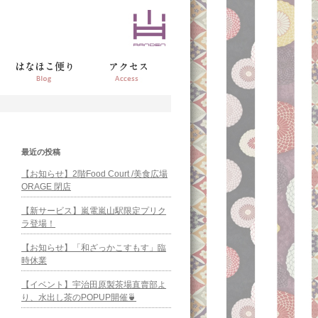
最近の投稿
【お知らせ】2階Food Court /美食広場
ORAGE 閉店
【新サービス】嵐電嵐山駅限定プリク
ラ登場！
【お知らせ】「和ざっかこすもす」臨
時休業
【イベント】宇治田原製茶場直賣部よ
り、水出し茶のPOPUP開催🍵