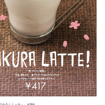
のみるくくっきぃ」￥864