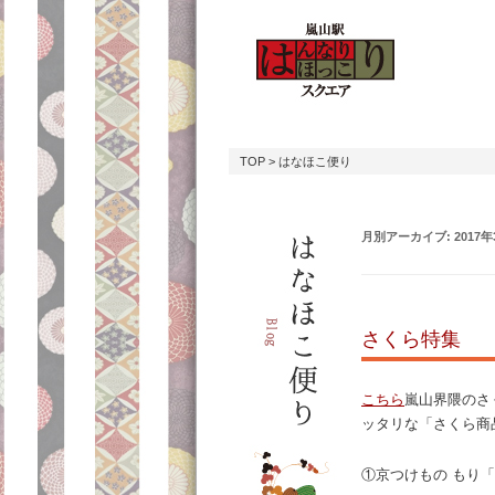
TOP
> はなほこ便り
月別アーカイブ:
2017
さくら特集
こちら
嵐山界隈のさ
ッタリな「さくら商
①京つけもの もり「