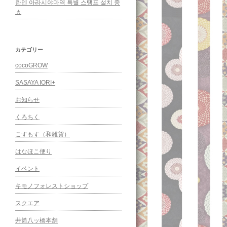
란덴 아라시야마역 특별 스탬프 설치 중
🚶
カテゴリー
cocoGROW
SASAYA IORI+
お知らせ
くろちく
こすもす（和雑貨）
はなほこ便り
イベント
キモノフォレストショップ
スクエア
井筒八ッ橋本舗