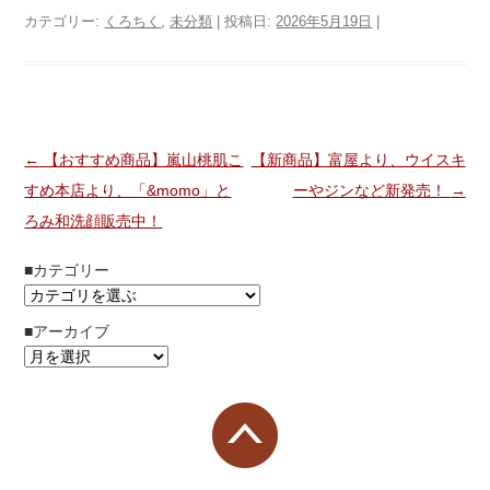
カテゴリー:
くろちく
,
未分類
| 投稿日:
2026年5月19日
|
投稿ナビゲーション
←
【おすすめ商品】嵐山桃肌こ
【新商品】富屋より、ウイスキ
すめ本店より、「&momo」と
ーやジンなど新発売！
→
ろみ和洗顔販売中！
■カテゴリー
■アーカイブ