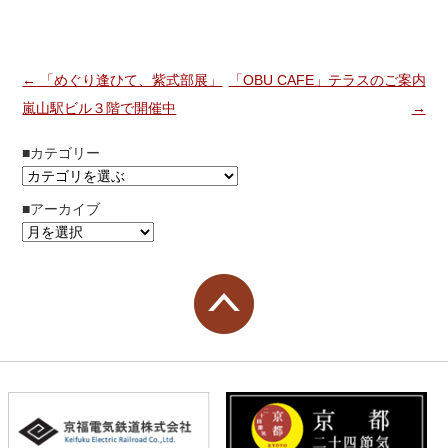
投稿ナビゲーション
←
「めぐり逢ひて、紫式部展」
「OBU CAFE」テラスのご案内
嵐山駅ビル３階で開催中
→
■カテゴリー
■アーカイブ