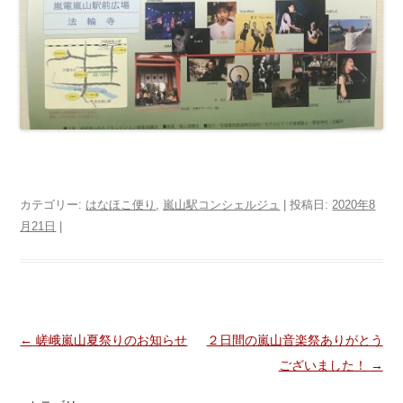
カテゴリー:
はなほこ便り
,
嵐山駅コンシェルジュ
| 投稿日:
2020年8
月21日
|
投稿ナビゲーション
←
嵯峨嵐山夏祭りのお知らせ
２日間の嵐山音楽祭ありがとう
ございました！
→