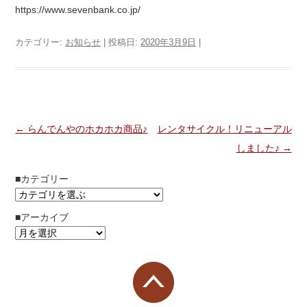
https://www.sevenbank.co.jp/
カテゴリー:
お知らせ
| 投稿日:
2020年3月9日
|
投稿ナビゲーション
←
らんでんやのホカホカ商品♪
レンタサイクル！リニューアル
しました♪
→
■カテゴリー
■アーカイブ