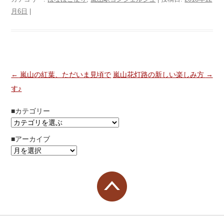
月6日
|
投稿ナビゲーション
←
嵐山の紅葉、ただいま見頃で
嵐山花灯路の新しい楽しみ方
→
す♪
■カテゴリー
■アーカイブ