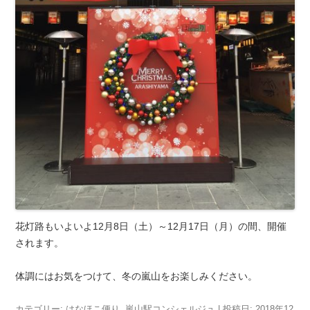
花灯路もいよいよ12月8日（土）～12月17日（月）の間、開催
されます。
体調にはお気をつけて、冬の嵐山をお楽しみください。
カテゴリー:
はなほこ便り
,
嵐山駅コンシェルジュ
| 投稿日:
2018年12