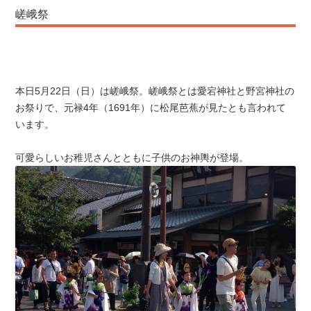
嵯峨祭
本日5月22日（日）は嵯峨祭。嵯峨祭とは愛宕神社と野宮神社の
お祭りで、元禄4年（1691年）に松尾芭蕉が見たとも言われて
います。
可愛らしいお稚児さんとともに子供のお神輿が登場。