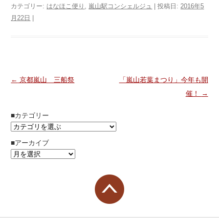
カテゴリー:
はなほこ便り
,
嵐山駅コンシェルジュ
| 投稿日:
2016年5
月22日
|
投稿ナビゲーション
←
京都嵐山 三船祭
「嵐山若葉まつり」今年も開
催！
→
■カテゴリー
■アーカイブ