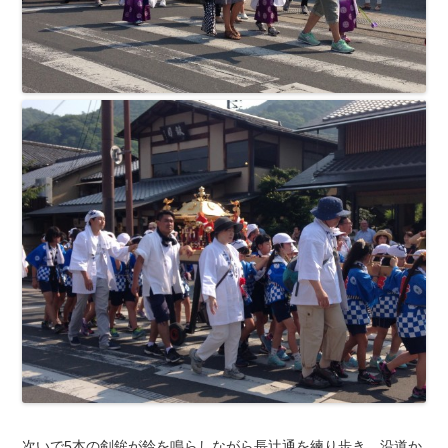
次いで5本の剣鉾が鈴を鳴らしながら長辻通を練り歩き、沿道か