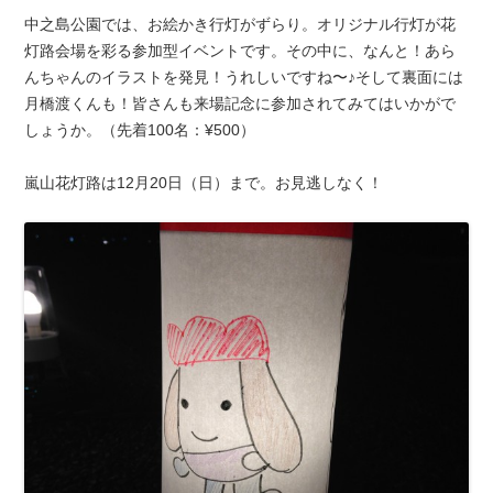
中之島公園では、お絵かき行灯がずらり。オリジナル行灯が花
灯路会場を彩る参加型イベントです。その中に、なんと！あら
んちゃんのイラストを発見！うれしいですね〜♪そして裏面には
月橋渡くんも！皆さんも来場記念に参加されてみてはいかがで
しょうか。（先着100名：¥500）
嵐山花灯路は12月20日（日）まで。お見逃しなく！