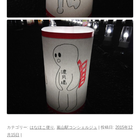
カテゴリー:
はなほこ便り
,
嵐山駅コンシェルジュ
| 投稿日:
2015年12
月15日
|