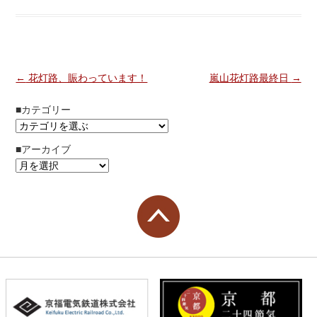
投稿ナビゲーション
←
花灯路、賑わっています！
嵐山花灯路最終日
→
■カテゴリー
■アーカイブ