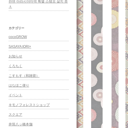
란덴 아라시야마역 특별 스탬프 설치 중
🚶
カテゴリー
cocoGROW
SASAYA IORI+
お知らせ
くろちく
こすもす（和雑貨）
はなほこ便り
イベント
キモノフォレストショップ
スクエア
井筒八ッ橋本舗