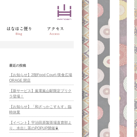
最近の投稿
【お知らせ】2階Food Court /美食広場
ORAGE 閉店
【新サービス】嵐電嵐山駅限定プリク
ラ登場！
【お知らせ】「和ざっかこすもす」臨
時休業
【イベント】宇治田原製茶場直賣部よ
り、水出し茶のPOPUP開催🍵