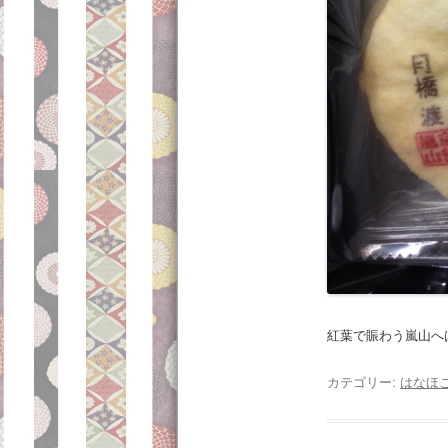
紅葉で賑わう嵐山へ
カテゴリー:
はなほ