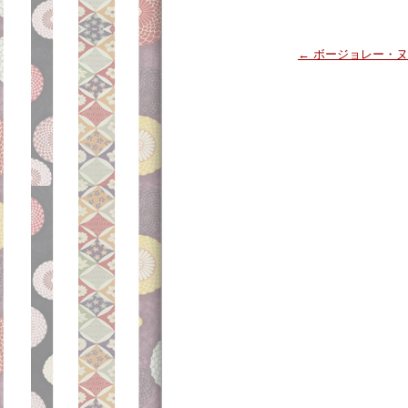
投稿ナビゲーション
←
ボージョレー・ヌ