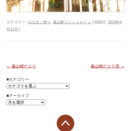
カテゴリー:
はなほこ便り
,
嵐山駅コンシェルジュ
| 投稿日:
2019年4
月12日
|
投稿ナビゲーション
←
嵐山桜だより
嵐山桜だより③
→
■カテゴリー
■アーカイブ