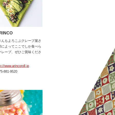
RINCO
さんもよろこぶクレープ屋さ
節によってここでしか食べら
クレープ、ぜひご賞味くださ
p://www.arincoroll.jp
75-881-9520