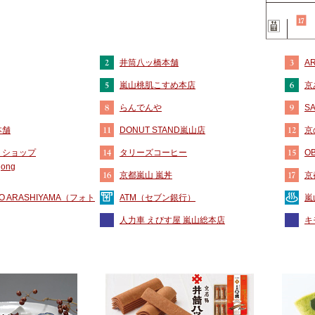
井筒八ッ橋本舗
A
嵐山桃肌こすめ本店
京
らんでんや
SA
本舗
DONUT STAND嵐山店
京
トショップ
タリーズコーヒー
O
gong
京都嵐山 嵐丼
京
RO ARASHIYAMA（フォト
ATM（セブン銀行）
嵐
人力車 えびす屋 嵐山総本店
キ