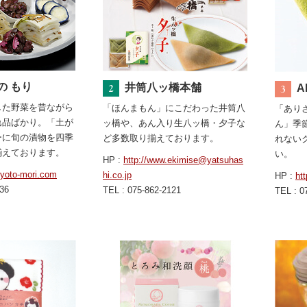
の もり
井筒八ッ橋本舗
A
した野菜を昔ながら
「ほんまもん」にこだわった井筒八
「あり
逸品ばかり。「土が
ッ橋や、あん入り生八ッ橋・夕子な
ん」季
ーに旬の漬物を四季
ど多数取り揃えております。
れない
揃えております。
い。
HP :
http://www.ekimise@yatsuhas
kyoto-mori.com
hi.co.jp
HP :
htt
336
TEL : 075-862-2121
TEL : 0