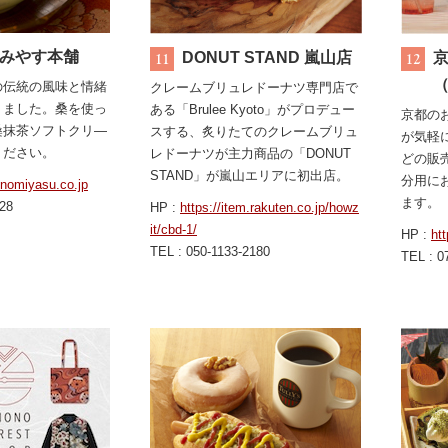
のみやす本舗
DONUT STAND 嵐山店
京
の伝統の風味と情緒
クレームブリュレドーナツ専門店で
りました。桑を使っ
ある「Brulee Kyoto」がプロデュー
京都の
桑抹茶ソフトクリ―
スする、炙りたてのクレームブリュ
が気軽
ください。
レドーナツが主力商品の「DONUT
どの販
STAND」が嵐山エリアに初出店。
分用に
onomiyasu.co.jp
ます。
528
HP :
https://item.rakuten.co.jp/howz
it/cbd-1/
HP :
ht
TEL : 050-1133-2180
TEL : 0