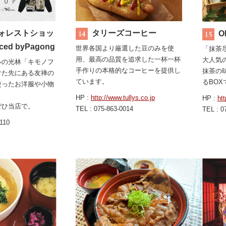
ォレストショッ
タリーズコーヒー
O
ced byPagong
世界各国より厳選した豆のみを使
「抹茶尽
用、最高の品質を追求した一杯一杯
大人気
ルの光林「キモノフ
手作りの本格的なコーヒーを提供し
抹茶の
けた先にある友禅の
ています。
るBOX
使ったお洋服や小物
HP :
http://www.tullys.co.jp
HP :
htt
ぜひ当店で。
TEL : 075-863-0014
TEL : 0
5110