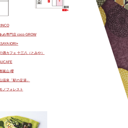
RINCO
あめ専門店 coco GROW
SAYA IORI+
の酒カフェ 十三八（とみや）
BUCAFE
都嵐山 櫻
山温泉「駅の足湯」
モノフォレスト