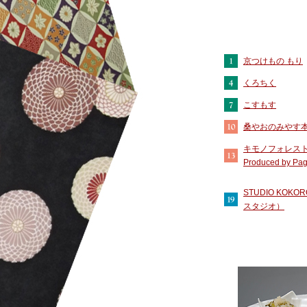
京つけもの もり
くろちく
こすもす
桑やおのみやす
キモノフォレス
Produced by Pa
STUDIO KOKO
スタジオ）