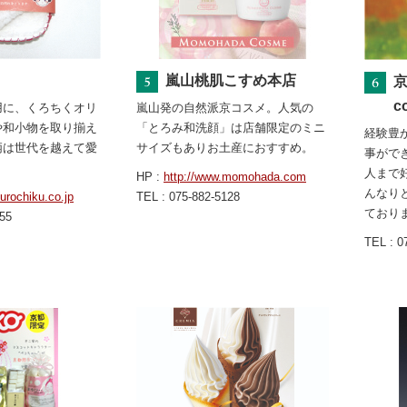
嵐山桃肌こすめ本店
c
用に、くろちくオリ
嵐山発の自然派京コスメ。人気の
や和小物を取り揃え
「とろみ和洗顔」は店舗限定のミニ
経験豊
柄は世代を越えて愛
サイズもありお土産におすすめ。
事がで
人まで
HP :
http://www.momohada.com
んなり
urochiku.co.jp
TEL : 075-882-5128
ており
855
TEL : 0