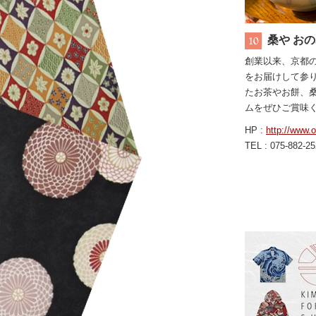
桑や お
創業以来、京都
をお届けして参
たお茶やお餅、
ムをぜひご賞味
HP :
http://www.
TEL : 075-882-2