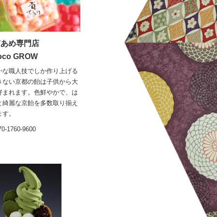
京あめ専門店
oco GROW
かな職人技でしか作り上げる
きない京都の飴は子供から大
好まれます。色鮮やかで、は
と綺麗な京飴を多数取り揃え
ます。
70-1760-9600