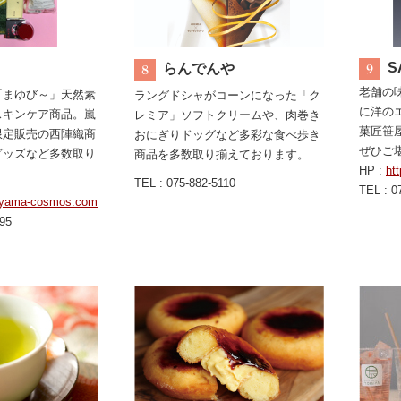
S
らんでんや
老舗の
「まゆび～」天然素
ラングドシャがコーンになった「ク
に洋の
スキンケア商品。嵐
レミア」ソフトクリームや、肉巻き
菓匠笹
限定販売の西陣織商
おにぎりドッグなど多彩な食べ歩き
ぜひご
グッズなど多数取り
商品を多数取り揃えております。
HP :
ht
。
TEL : 075-882-5110
TEL : 0
hiyama-cosmos.com
295