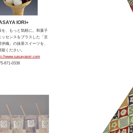
ASAYA IORI+
味を、もっと気軽に。和菓子
エッセンスをプラスした「京
屋伊織」の抹茶スイーツを、
堪能ください。
tp://www.sasayaiori.com
75-871-0338