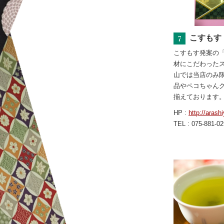
こすもす
こすもす発案の
材にこだわった
山では当店のみ
品やペコちゃん
揃えております
HP :
http://aras
TEL : 075-881-0