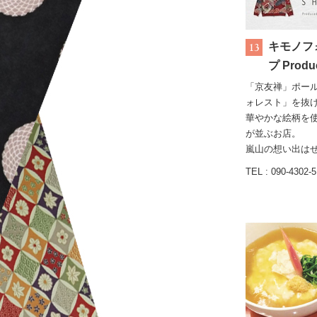
キモノフ
プ Produ
「京友禅」ポー
ォレスト」を抜
華やかな絵柄を
が並ぶお店。
嵐山の想い出は
TEL : 090-4302-